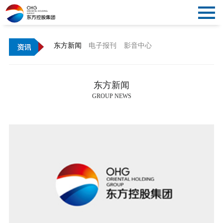
关
闭
首
东方新闻
电子报刊
影音中心
导
页
概
东方新闻
航
况
资
GROUP NEWS
讯
党
建
文
化
产
业
公
告